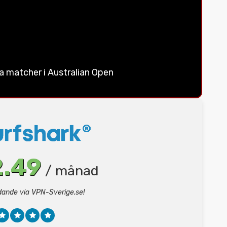
la matcher i Australian Open
.49
/ månad
udande via VPN-Sverige.se!