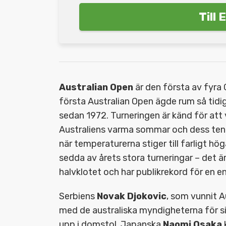
Till
Australian Open
är den första av fyra 
första Australian Open ägde rum så tidi
sedan 1972. Turneringen är känd för at
Australiens varma sommar och dess tenni
när temperaturerna stiger till farligt hö
sedda av årets stora turneringar – det 
halvklotet och har publikrekord för en 
Serbiens
Novak Djokovic
, som vunnit A
med de australiska myndigheterna för si
upp i domstol. Japanska
Naomi Osaka