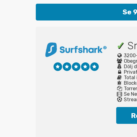
Se 
✓
Sn
3200+ 
Obegr
Dölj 
Privat
Total 
Block
Torren
Se Net
Strea
R