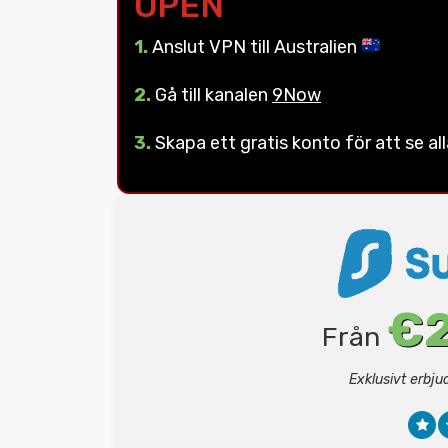
OPEN
1.
Anslut VPN till Australien
2.
Gå till kanalen
9Now
3.
Skapa ett gratis konto för att se al
€2
Från
Exklusivt erbj