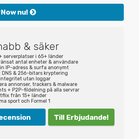
9Now nu!
abb & säker
serverplatser i 65+ länder
änsat antal enheter & användare
din IP-adress & surfa anonymt
 DNS & 256-bitars kryptering
integritet utan loggar
era annonser, trackers & malware
ts + P2P-fildelning på alla servrar
flix från 15+ länder
ma sport och Formel 1
ecension
Till Erbjudande!