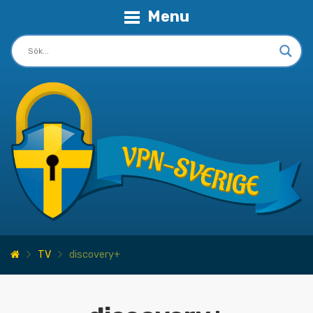
Menu
TV
discovery+