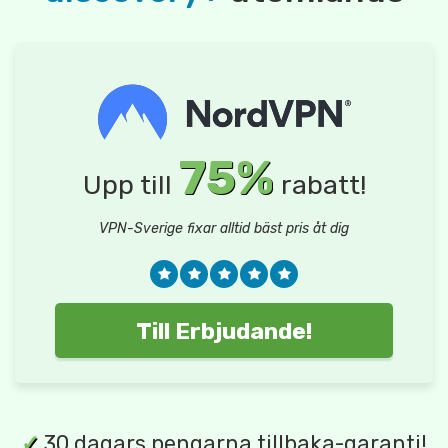
75%
Upp till
rabatt!
VPN-Sverige fixar alltid bäst pris åt dig
Till Erbjudande!
✓
30 dagars pengarna tillbaka-garanti!