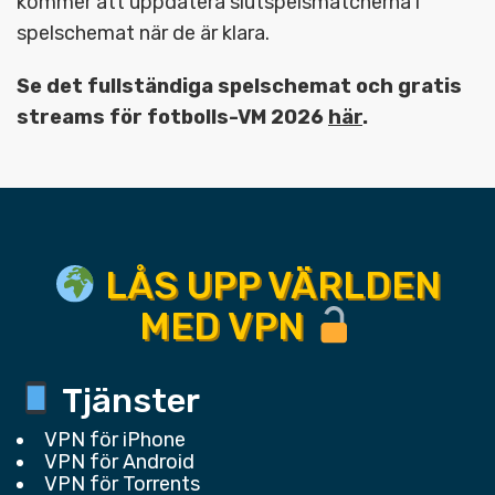
kommer att uppdatera slutspelsmatcherna i
spelschemat när de är klara.
Se det fullständiga spelschemat och gratis
streams för fotbolls-VM 2026
här
.
LÅS UPP VÄRLDEN
MED VPN
Tjänster
VPN för iPhone
VPN för Android
VPN för Torrents