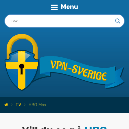
Menu
TV
HBO Max