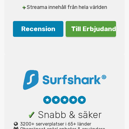
+
Streama innehåll från hela världen
Recension
Till Erbjudande!
✓
Snabb & säker
3200+ serverplatser i 65+ länder