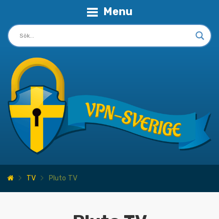
Menu
TV
Pluto TV