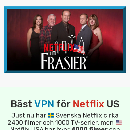
Bäst
VPN
för
Netflix
US
Just nu har
Svenska Netflix cirka
2400 filmer och 1000 TV-serier, men
Netflix USA har över
4000 filmer
och