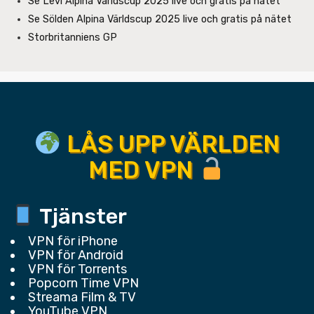
Se Levi Alpina Världscup 2025 live och gratis på nätet
Se Sölden Alpina Världscup 2025 live och gratis på nätet
Storbritanniens GP
LÅS UPP VÄRLDEN
MED VPN
Tjänster
VPN för iPhone
VPN för Android
VPN för Torrents
Popcorn Time VPN
Streama Film & TV
YouTube VPN