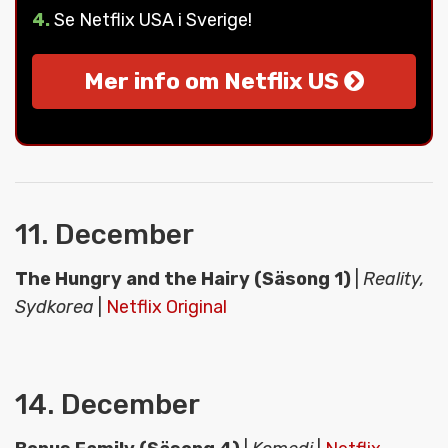
4.
Se Netflix USA i Sverige!
Mer info om Netflix US
11. December
The Hungry and the Hairy (Säsong 1)
|
Reality,
Sydkorea
|
Netflix Original
14. December