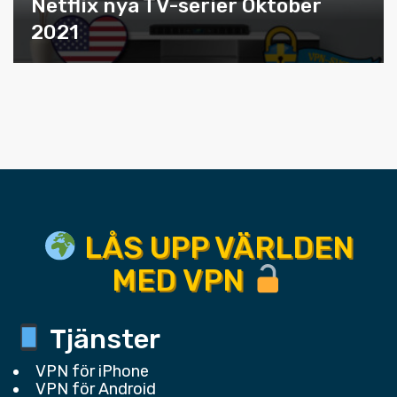
Netflix nya TV-serier Oktober
2021
LÅS UPP VÄRLDEN
MED VPN
Tjänster
VPN för iPhone
VPN för Android