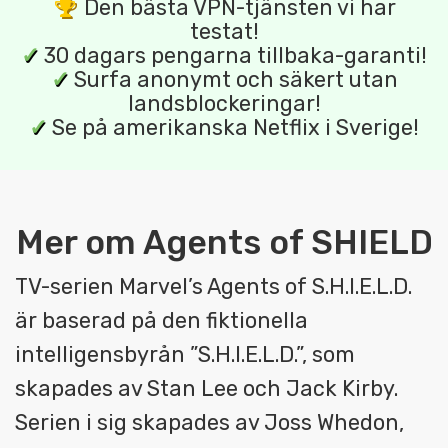
Den bästa VPN-tjänsten vi har
testat!
✓
30 dagars pengarna tillbaka-garanti!
✓
Surfa anonymt och säkert utan
landsblockeringar!
✓
Se på amerikanska Netflix i Sverige!
Mer om Agents of SHIELD
TV-serien Marvel’s Agents of S.H.I.E.L.D.
är baserad på den fiktionella
intelligensbyrån ”S.H.I.E.L.D.”, som
skapades av Stan Lee och Jack Kirby.
Serien i sig skapades av Joss Whedon,