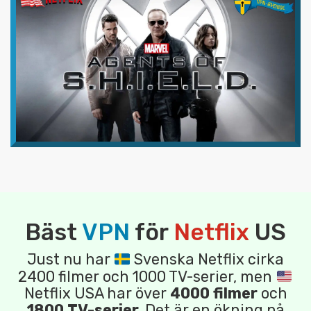
Bäst
VPN
för
Netflix
US
Just nu har
Svenska Netflix cirka
2400 filmer och 1000 TV-serier, men
Netflix USA har över
4000 filmer
och
1800 TV-serier
. Det är en ökning på