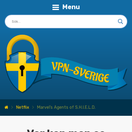
Menu
Netflix
Marvel’s Agents of S.H.I.E.L.D.