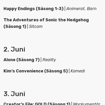
Happy Endings (Säsong 1-3)
|
Animerat, Barn
The Adventures of Sonic the Hedgehog
(Säsong 1)
|
Sitcom
2. Juni
Alone (Säsong 7)
|
Reality
Kim’s Convenience (Säsong 5)
|
Komedi
3. Juni
Creator’s File: GOLD (Säsong 1)
|
Mockumentär,