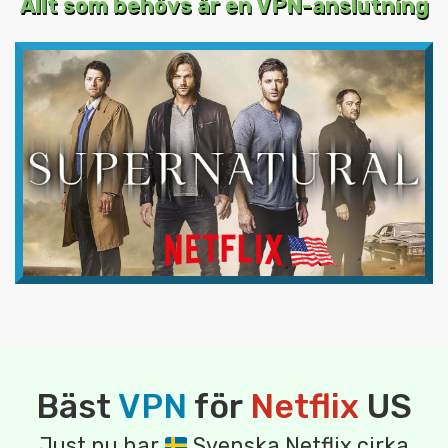
Allt som behövs är en VPN-anslutning
Bäst
VPN
för
Netflix
US
Just nu har
Svenska Netflix cirka